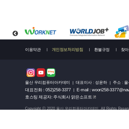
이용약관
개인정보처리방침
환불규정
찾아
울산 우리컴퓨터아카데미
대표이사 : 성윤하
주소 : 
대표전화 : 052)258-3377
E-mail : woori258-3377@na
호스팅 제공자: 주식회사 맑은소프트
Copyright ⓒ 2020 울산 우리컴퓨터아카데미. All Rights Reser