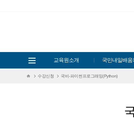
교육원소개
국민내일배움
수강신청
국비-파이썬프로그래밍(Python)
국