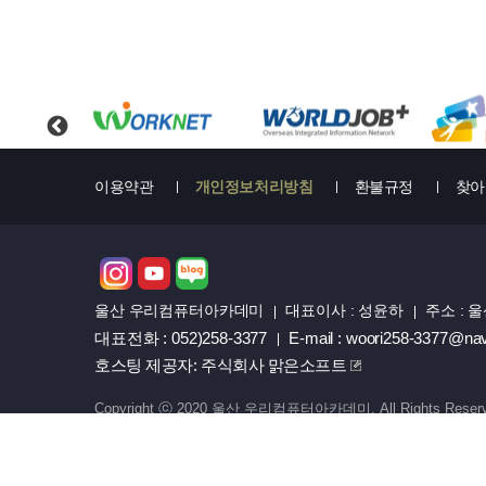
이용약관
개인정보처리방침
환불규정
찾아
울산 우리컴퓨터아카데미
대표이사 : 성윤하
주소 : 
대표전화 : 052)258-3377
E-mail : woori258-3377@na
호스팅 제공자: 주식회사 맑은소프트
Copyright ⓒ 2020 울산 우리컴퓨터아카데미. All Rights Reser